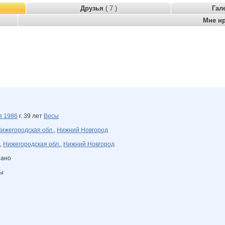
Друзья
( 7 )
Гал
Мне н
ря
1986
г. 39 лет
Весы
ижегородская обл.
,
Нижний Новгород
,
Нижегородская обл.
,
Нижний Новгород
зано
ны