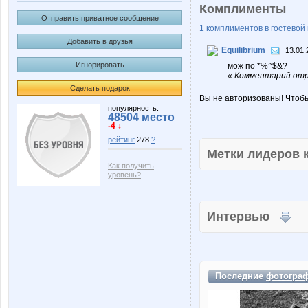
Комплименты
Отправить приватное сообщение
1 комплиментов в гостевой 
Добавить в друзья
Equilibrium
13.01.
Игнорировать
мож по *%^$&?
« Комментарий отр
Сделать подарок
Вы не авторизованы! Чтоб
популярность:
48504 место
-4 ↓
рейтинг
278
?
Метки лидеров
Как получить
уровень?
Интервью
Последние
фотогра