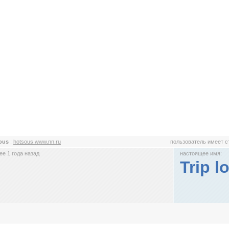
ous
:
hotsous.www.nn.ru
пользователь имеет 
е 1 года назад
настоящее имя:
Trip lo