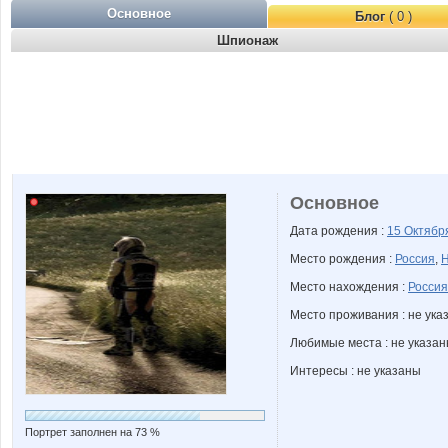
Основное
Блог
( 0 )
Шпионаж
Основное
Дата рождения :
15 Октяб
Место рождения :
Россия
,
Н
Место нахождения :
Россия
Место проживания : не ука
Любимые места : не указа
Интересы : не указаны
Портрет заполнен на 73 %